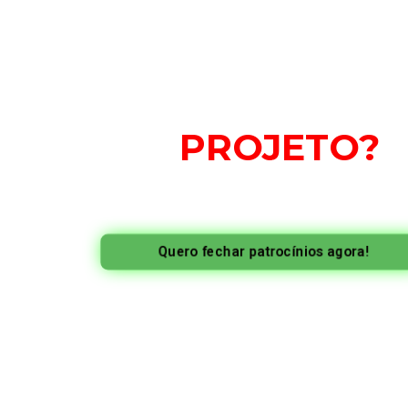
Não sabe como 
os patrocinador
seu
PROJETO?
Nosso método validado e inédito de Apresentação In
qualidades do seu projeto, reforça seu apelo instituc
projeto para você de forma leve, atrativa e co
patrocínios!
Quero fechar patrocínios agora!