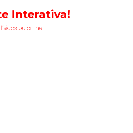
e inovador!
e Interativa!
a todas as informações
ísicas ou online!