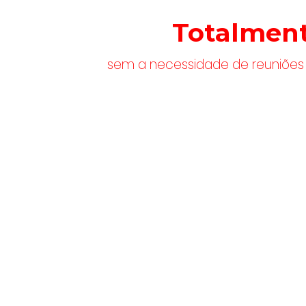
nosso método validado 
o de projeto
Totalment
ocinador uma Apresentação Interativa que mostr
 da sua intituição
sem a necessidade de reuniões f