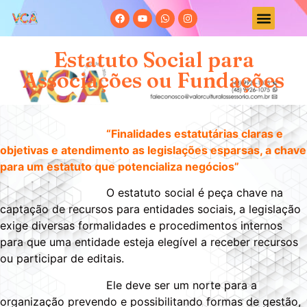
Sobre Nós
Cenário Cultural
Estatuto Social para
Associações ou Fundações
“Finalidades estatutárias claras e
objetivas e atendimento as legislações esparsas, a chave
para um estatuto que potencializa negócios”
O estatuto social é peça chave na
captação de recursos para entidades sociais, a legislação
exige diversas formalidades e procedimentos internos
para que uma entidade esteja elegível a receber recursos
ou participar de editais.
Ele deve ser um norte para a
organização prevendo e possibilitando formas de gestão,