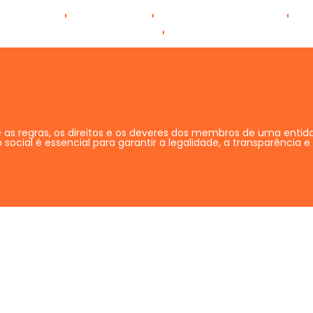
Serviços
Sobre Nós
Cenário Cultural
E
Portfólio
Contato
Estatutos
 as regras, os direitos e os deveres dos membros de uma entid
social é essencial para garantir a legalidade, a transparência 