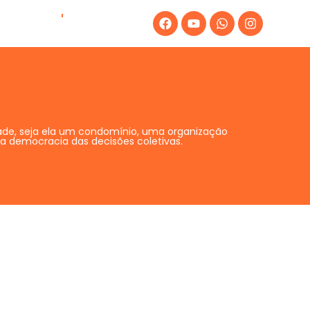
statutos
ade, seja ela um condomínio, uma organização
e a democracia das decisões coletivas.