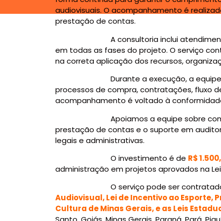
audiovisuais. O acompanhamento é realizado
prestação de contas.
A consultoria inclui atendimento por 
em todas as fases do projeto. O serviço c
na correta aplicação dos recursos, organiza
Durante a execução, a equipe da VCA 3
processos de compra, contratações, fluxo d
acompanhamento é voltado à conformidade té
Apoiamos a equipe sobre como fazer a o
prestação de contas e o suporte em auditor
legais e administrativas.
O investimento é de
R$ 1.500
administração em projetos aprovados na Lei
O serviço pode ser contratado para proj
Audiovisual, Lei de Incentivo ao Esporte
Cultura de Minas Gerais, e as Leis Estadu
Santo, Goiás, Minas Gerais, Paraná, Pará, Pia