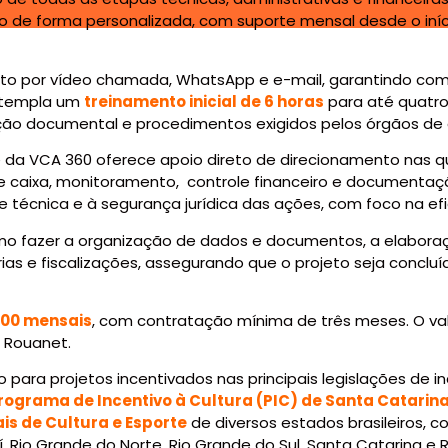
 de forma personalizada, com suporte mensal desde o iníc
vídeo chamada, WhatsApp e e-mail, garantindo comu
ontempla um
treinamento inicial de 6 horas
para até quatro
ção documental e procedimentos exigidos pelos órgãos de co
60 oferece apoio direto de direcionamento nas ques
e caixa, monitoramento, controle financeiro e documentaç
cnica e à segurança jurídica das ações, com foco na efic
rganização de dados e documentos, a elaboração dos 
ias e fiscalizações, assegurando que o projeto seja concl
,00 mensais
, com contratação mínima de três meses. O val
 Rouanet.
etos incentivados nas principais legislações de ince
, Programa de Incentivo à Cultura (PIC) de Santa Catari
ais de Cultura e Esporte
de diversos estados brasileiros, co
uí, Rio Grande do Norte, Rio Grande do Sul, Santa Catarina e R