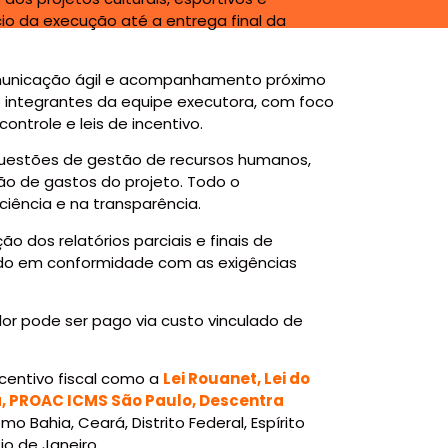
io da execução até a entrega final da
nicação ágil e acompanhamento próximo
 integrantes da equipe executora, com foco
ntrole e leis de incentivo.
tões de gestão de recursos humanos,
ão de gastos do projeto. Todo o
iência e na transparência.
relatórios parciais e finais de
uído em conformidade com as exigências
or pode ser pago via custo vinculado de
ntivo fiscal como a
Lei Rouanet, Lei do
na, PROAC ICMS São Paulo, Descentra
mo Bahia, Ceará, Distrito Federal, Espírito
io de Janeiro.