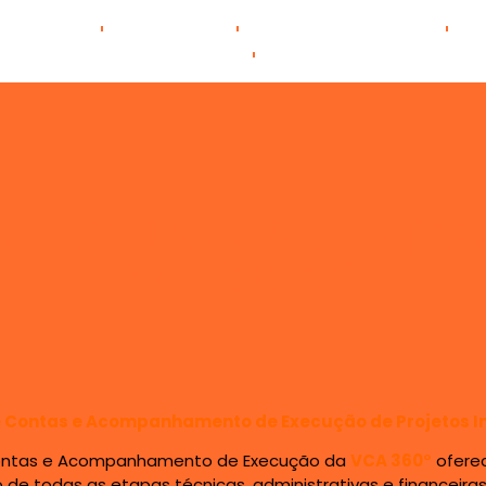
Serviços
Sobre Nós
Cenário Cultural
E
Portfólio
Contato
de contas e Acompa
execução
 Contas e Acompanhamento de Execução de Projetos I
 e Acompanhamento de Execução da
VCA 360°
ofere
e todas as etapas técnicas, administrativas e financeiras 